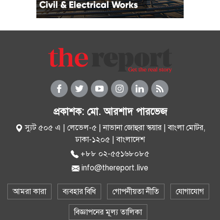
প্রকাশক: মো. আরশাদ পারভেজ
স্যুট ৫০৫ এ | লেভেল-৫ | নাভানা জোহুরা স্কয়ার | বাংলা মোটর,
ঢাকা-১২০৫ | বাংলাদেশ
+৮৮ ০২-৫৫১৬৮০৮৫
info@thereport.live
আমরা কারা
ব্যবহার বিধি
গোপনীয়তা নীতি
যোগাযোগ
বিজ্ঞাপনের মূল্য তালিকা