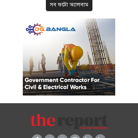
সব ফটো অ্যালবাম