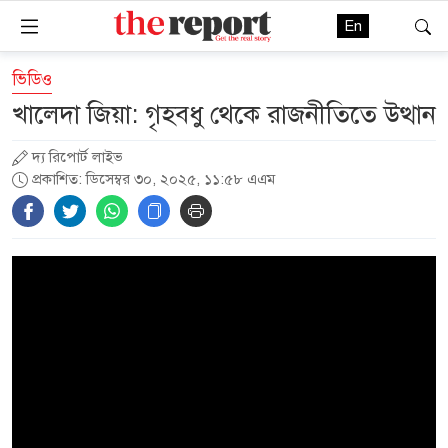
En
ভিডিও
খালেদা জিয়া: গৃহবধু থেকে রাজনীতিতে উত্থান
দ্য রিপোর্ট লাইভ
প্রকাশিত: ডিসেম্বর ৩০, ২০২৫, ১১:৫৮ এএম