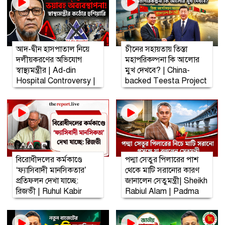
আদ-দ্বীন হাসপাতাল নিয়ে
চীনের সহায়তায় তিস্তা
দলীয়করণের অভিযোগ
মহাপরিকল্পনা কি আলোর
স্বাস্থ্যমন্ত্রীর | Ad-din
মুখ দেখবে? | China-
Hospital Controversy |
backed Teesta Project
| The Report Live
বিরোধীদলের কর্মকাণ্ডে
পদ্মা সেতুর পিলারের পাশ
‘ফ্যাসিবাদী মানসিকতার’
থেকে মাটি সরানোর কারণ
প্রতিফলন দেখা যাচ্ছে:
জানালেন সেতুমন্ত্রী| Sheikh
রিজভী | Ruhul Kabir
Rabiul Alam | Padma
Rizvi | BNP
Bridge