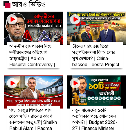
আরও ভিডিও
আদ-দ্বীন হাসপাতাল নিয়ে
চীনের সহায়তায় তিস্তা
দলীয়করণের অভিযোগ
মহাপরিকল্পনা কি আলোর
স্বাস্থ্যমন্ত্রীর | Ad-din
মুখ দেখবে? | China-
Hospital Controversy |
backed Teesta Project
| The Report Live
পদ্মা সেতুর পিলারের পাশ
নতুন বাজেটের ১০টি
থেকে মাটি সরানোর কারণ
অগ্রাধিকার পড়ে শোনালেন
জানালেন সেতুমন্ত্রী| Sheikh
অর্থমন্ত্রী | Budget 2026-
Rabiul Alam | Padma
27 | Finance Minister