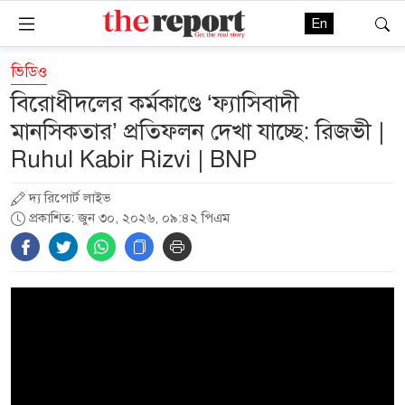
En
ভিডিও
বিরোধীদলের কর্মকাণ্ডে ‘ফ্যাসিবাদী
মানসিকতার’ প্রতিফলন দেখা যাচ্ছে: রিজভী |
Ruhul Kabir Rizvi | BNP
দ্য রিপোর্ট লাইভ
প্রকাশিত: জুন ৩০, ২০২৬, ০৯:৪২ পিএম