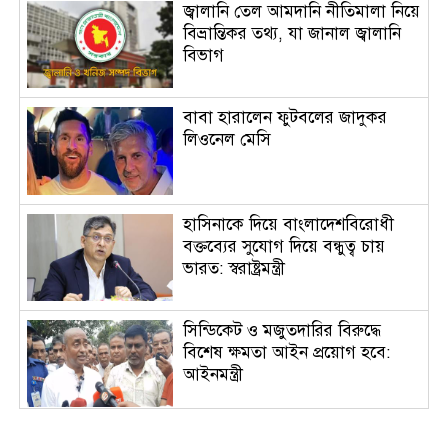
জ্বালানি তেল আমদানি নীতিমালা নিয়ে
বিভ্রান্তিকর তথ্য, যা জানাল জ্বালানি
বিভাগ
বাবা হারালেন ফুটবলের জাদুকর
লিওনেল মেসি
হাসিনাকে দিয়ে বাংলাদেশবিরোধী
বক্তব্যের সুযোগ দিয়ে বন্ধুত্ব চায়
ভারত: স্বরাষ্ট্রমন্ত্রী
সিন্ডিকেট ও মজুতদারির বিরুদ্ধে
বিশেষ ক্ষমতা আইন প্রয়োগ হবে:
আইনমন্ত্রী
এআই ডেটা সেন্টারের জন্য নিজস্ব