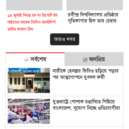
রবীন্দ্র বিশ্ববিদ্যালয় প্রতিষ্ঠার
১৯ জুলাই নিহত হন দ্য রিপোর্ট ডট
সুতিকাগার ছিল তার চেম্বার
লাইভের সাবেক ভিডিও জার্নালিস্ট
তাহির জামান প্রিয়
তাহির জামান প্রিয়: এক
আরও খবর
স্বপ্নবাজ তরুণের অকাল মৃত্যু
সর্বশেষ
জনপ্রিয়
নারীকে হেনস্তার ভিডিও ছড়িয়ে পড়ার
পর আত্মগোপনে যুবদল কর্মী
যুক্তরাষ্ট্রে পোশাক রপ্তানিতে পিছিয়ে
বাংলাদেশ, সুযোগ নিচ্ছে প্রতিযোগীরা