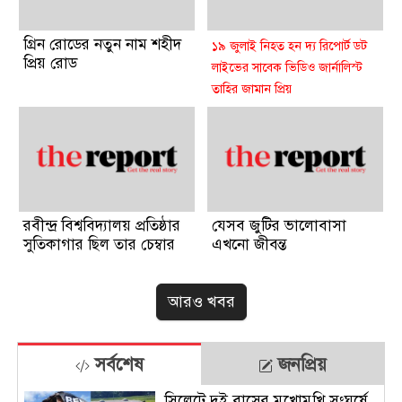
গ্রিন রোডের নতুন নাম শহীদ
১৯ জুলাই নিহত হন দ্য রিপোর্ট ডট
প্রিয় রোড
লাইভের সাবেক ভিডিও জার্নালিস্ট
তাহির জামান প্রিয়
তাহির জামান প্রিয়: এক
স্বপ্নবাজ তরুণের অকাল মৃত্যু
রবীন্দ্র বিশ্ববিদ্যালয় প্রতিষ্ঠার
যেসব জুটির ভালোবাসা
সুতিকাগার ছিল তার চেম্বার
এখনো জীবন্ত
আরও খবর
সর্বশেষ
জনপ্রিয়
সিলেটে দুই বাসের মুখোমুখি সংঘর্ষে