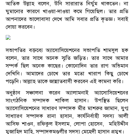
আতিক উল্লাহ বলেন, উনি সারারাত নির্ঘুম থাকতেন। না
ঘুমানোর কারণে খাওয়া-দাওয়া কমে গিয়েছিল। তার প্রতি
আপনাদের ভালোবাসা দেখে আমি সবার প্রতি কৃতজ্ঞ। সবাই
দোয়া করবেন।
সভাপতির বক্তব্যে অ্যাসোসিয়েশনের সভাপতি শামসুল হক
বলেন, তার সাথে অনেক স্মৃতি জড়িত। তার সাথে আমার
সম্পর্ক ছিল অনেক কাছের। কোনোদিন তার রাগ অভিমান
দেখিনি। আমাদের চোখে তার মতো খারাপ কিছু চোখে
পড়েনি। আল্লাহ তাকে জান্নাতবাসী করবেন এই কামনা করি।
অনুষ্ঠান সঞ্চালনা করেন অ্যালামনাই অ্যাসোসিয়েশনের
সাংগঠনিক সম্পাদক শাকিল হাসান। উপস্থিত ছিলেন
অ্যাসোসিয়েশনের সাধারণ সম্পাদক মীর মাশরুর জামান, যুগ্ম
সাধাারণ সম্পাদক রানা হাসান, কার্যনির্বাহী সদস্য আলী
আসিফ শাওন, রফিকুল ইসলাম, লোপা হোসেন, মহিউদ্দীন
মুজাহিদ মাহি, সম্পাদকমণ্ডলীর সদস্য মেহেদী হাসান প্রমুখ।