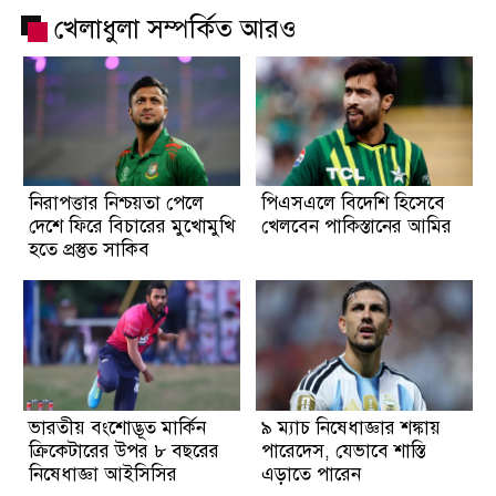
খেলাধুলা সম্পর্কিত আরও
নিরাপত্তার নিশ্চয়তা পেলে
পিএসএলে বিদেশি হিসেবে
দেশে ফিরে বিচারের মুখোমুখি
খেলবেন পাকিস্তানের আমির
হতে প্রস্তুত সাকিব
ভারতীয় বংশোদ্ভূত মার্কিন
৯ ম্যাচ নিষেধাজ্ঞার শঙ্কায়
ক্রিকেটারের উপর ৮ বছরের
পারেদেস, যেভাবে শাস্তি
নিষেধাজ্ঞা আইসিসির
এড়াতে পারেন