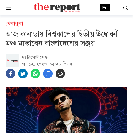
En
খেলাধুলা
আজ কানাডায় বিশ্বকাপের দ্বিতীয় উদ্বোধনী
মঞ্চ মাতাবেন বাংলাদেশের সঞ্জয়
দ্য রিপোর্ট ডেস্ক
জুন ১২, ২০২৬, ০৫:২৮ পিএম