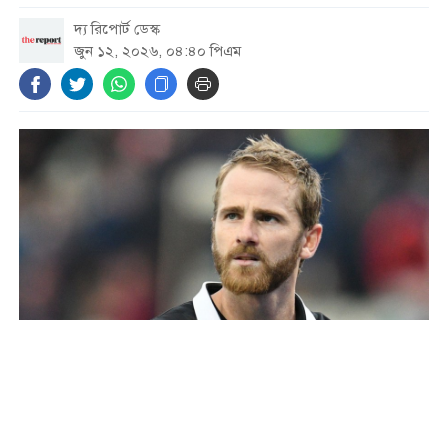
দ্য রিপোর্ট ডেস্ক
ধর্ষণ মামলায় কনটেন্ট ক্রিয়েটর রিপন
জুন ১২, ২০২৬, ০৪:৪০ পিএম
মিয়া গ্রেফতার
ট্রেনের ৪ বগি লাইনচ্যুত, ঢাকা-
ময়মনসিংহ রেল যোগাযোগ বন্ধ
সিলেটে দুই বাসের মুখোমুখি সংঘর্ষে
নিহত বেড়ে ৯
হামের উপসর্গে আরও ৬ শিশুর মৃত্যু
ছবি: সংগৃহীত