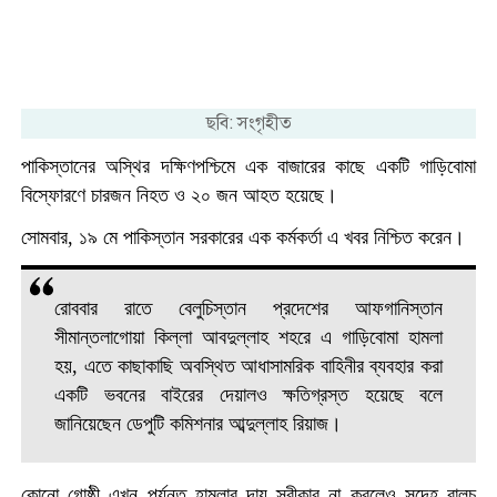
ছবি: সংগৃহীত
পাকিস্তানের অস্থির দক্ষিণপশ্চিমে এক বাজারের কাছে একটি গাড়িবোমা
বিস্ফোরণে চারজন নিহত ও ২০ জন আহত হয়েছে।
সোমবার, ১৯ মে পাকিস্তান সরকারের এক কর্মকর্তা এ খবর নিশ্চিত করেন।
রোববার রাতে বেলুচিস্তান প্রদেশের আফগানিস্তান
সীমান্তলাগোয়া কিল্লা আবদুল্লাহ শহরে এ গাড়িবোমা হামলা
হয়, এতে কাছাকাছি অবস্থিত আধাসামরিক বাহিনীর ব্যবহার করা
একটি ভবনের বাইরের দেয়ালও ক্ষতিগ্রস্ত হয়েছে বলে
জানিয়েছেন ডেপুটি কমিশনার আব্দুল্লাহ রিয়াজ।
কোনো গোষ্ঠী এখন পর্যন্ত হামলার দায় স্বীকার না করলেও সন্দেহ বালুচ