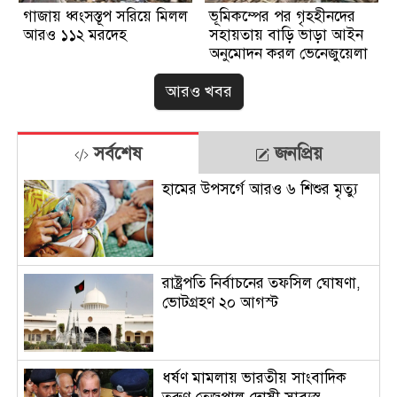
গাজায় ধ্বংসস্তূপ সরিয়ে মিলল
ভূমিকম্পের পর গৃহহীনদের
আরও ১১২ মরদেহ
সহায়তায় বাড়ি ভাড়া আইন
অনুমোদন করল ভেনেজুয়েলা
আরও খবর
সর্বশেষ
জনপ্রিয়
হামের উপসর্গে আরও ৬ শিশুর মৃত্যু
রাষ্ট্রপতি নির্বাচনের তফসিল ঘোষণা,
ভোটগ্রহণ ২০ আগস্ট
ধর্ষণ মামলায় ভারতীয় সাংবাদিক