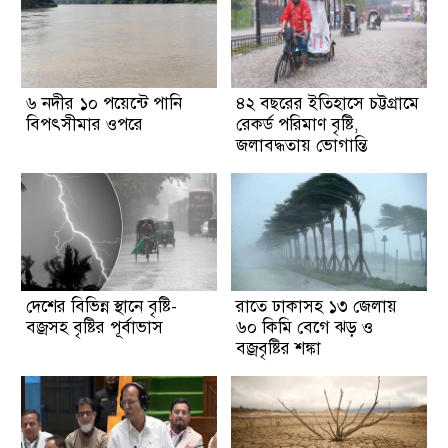
৬ নদীর ১০ পয়েন্টে পানি
৪২ বছরের ইতিহাসে চট্টগ্রামে
বিপৎসীমার ওপরে
রেকর্ড পরিমাণ বৃষ্টি,
জলাবদ্ধতায় ভোগান্তি
দেশের বিভিন্ন স্থানে বৃষ্টি-
রাতে ঢাকাসহ ১৩ জেলায়
বজ্রসহ বৃষ্টির পূর্বাভাস
৬০ কিমি বেগে ঝড় ও
বজ্রবৃষ্টির শঙ্কা