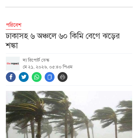
নিহত ৮
পরিবেশ
হামের উপসর্গে আরও ৬ শিশুর মৃত্যু
ঢাকাসহ ৬ অঞ্চলে ৬০ কিমি বেগে ঝড়ের
শঙ্কা
দ্য রিপোর্ট ডেস্ক
রাষ্ট্রপতি নির্বাচনের তফসিল ঘোষণা,
মে ২১, ২০২৬, ০৫:৪০ পিএম
ভোটগ্রহণ ২০ আগস্ট
ধর্ষণ মামলায় ভারতীয় সাংবাদিক
তরুণ তেজপাল দোষী সাব্যস্ত
ঢাকার চারপাশের নদীদূষণ রোধে
কর্মপরিকল্পনার নির্দেশ প্রধানমন্ত্রীর