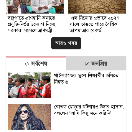
বজ্রপাতে প্রাণহানি কমাতে
‘এল নিনো’র প্রভাবে ২০২৭
প্রযুক্তিনির্ভর উদ্যোগ নিচ্ছে
সালে ভাঙতে পারে বৈশ্বিক
সরকার: সংসদে ত্রাণমন্ত্রী
তাপমাত্রার রেকর্ড
আরও খবর
সর্বশেষ
জনপ্রিয়
থাইল্যান্ডের স্কুলে শিক্ষার্থীর গুলিতে
নিহত ৬
বোতল ছোড়ার ঘটনায়ও উদার হাসান,
বললেন ‘আমি কিছু মনে করিনি’