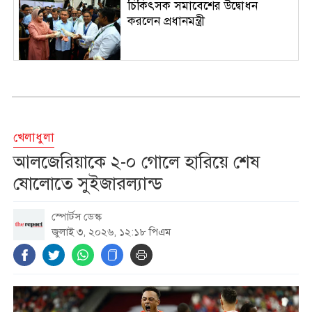
চিকিৎসক সমাবেশের উদ্বোধন
করলেন প্রধানমন্ত্রী
শেখ হাসিনার বক্তব্যের সঙ্গে ভারত
সরকারের কোনো সম্পর্ক নেই:
জয়সওয়াল
খেলাধুলা
নিরাপত্তার নিশ্চয়তা পেলে দেশে ফিরে
আলজেরিয়াকে ২-০ গোলে হারিয়ে শেষ
বিচারের মুখোমুখি হতে প্রস্তুত সাকিব
ষোলোতে সুইজারল্যান্ড
স্পোর্টস ডেস্ক
হামের উপসর্গে আরও ৩ শিশুর মৃত্যু
জুলাই ৩, ২০২৬, ১২:১৮ পিএম
মুরগি-দুধ-ডিমের দামে ঊর্ধ্বগতি,