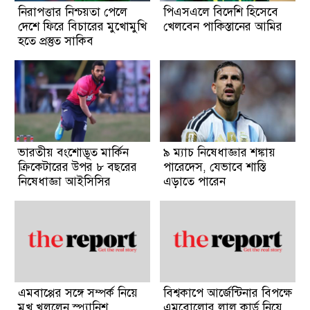
নিরাপত্তার নিশ্চয়তা পেলে
পিএসএলে বিদেশি হিসেবে
দেশে ফিরে বিচারের মুখোমুখি
খেলবেন পাকিস্তানের আমির
হতে প্রস্তুত সাকিব
ভারতীয় বংশোদ্ভূত মার্কিন
৯ ম্যাচ নিষেধাজ্ঞার শঙ্কায়
ক্রিকেটারের উপর ৮ বছরের
পারেদেস, যেভাবে শাস্তি
নিষেধাজ্ঞা আইসিসির
এড়াতে পারেন
এমবাপ্পের সঙ্গে সম্পর্ক নিয়ে
বিশ্বকাপে আর্জেন্টিনার বিপক্ষে
মুখ খুললেন স্প্যানিশ
এমবোলোর লাল কার্ড নিয়ে