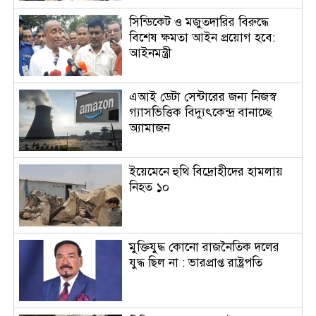
সিন্ডিকেট ও মজুতদারির বিরুদ্ধে
বিশেষ ক্ষমতা আইন প্রয়োগ হবে:
আইনমন্ত্রী
এআই ডেটা সেন্টারের জন্য নিজস্ব
গ্যাসভিত্তিক বিদ্যুৎকেন্দ্র বানাচ্ছে
অ্যামাজন
ইয়েমেনে হুথি বিদ্রোহীদের হামলায়
নিহত ১০
মুক্তিযুদ্ধ কোনো রাজনৈতিক দলের
যুদ্ধ ছিল না : ভারপ্রাপ্ত রাষ্ট্রপতি