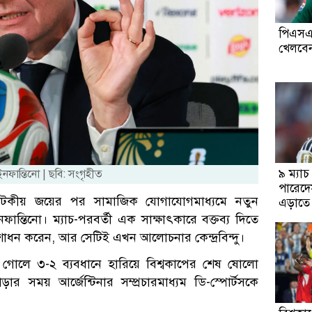
পিএসএল
খেলবেন
৯ ম্যাচ
ইনফান্তিনো | ছবি: সংগৃহীত
পারেদেস
ার নাটকীয় জয়ের পর সামাজিক যোগাযোগমাধ্যমে নতুন
এড়াতে
ন্তিনো। ম্যাচ-পরবর্তী এক সাক্ষাৎকারে বক্তব্য দিতে
োধন করেন, আর সেটিই এখন আলোচনার কেন্দ্রবিন্দু।
র গোলে ৩-২ ব্যবধানে হারিয়ে বিশ্বকাপের শেষ ষোলো
ড়ার সময় আর্জেন্টিনার সম্প্রচারমাধ্যম ডি-স্পোর্টসকে