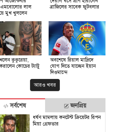
পে আর্জেন্টিনার
দেয়াল ধসে প্রাণ হারালেন
ষে এমবোলোর লাল
ব্রাজিলের সাবেক ফুটবলার
িয়ে মুখ খুললেন
খলেন কুকুরেয়া,
অবশেষে রিয়াল মাদ্রিদে
 করালেন কোচের ট্যাটু
যোগ দিতে যাচ্ছেন ইয়ান
দিওমান্দে
আরও খবর
সর্বশেষ
জনপ্রিয়
ধর্ষণ মামলায় কনটেন্ট ক্রিয়েটর রিপন
মিয়া গ্রেফতার