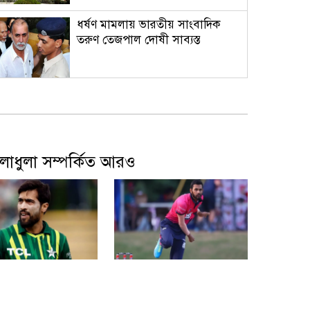
ধর্ষণ মামলায় ভারতীয় সাংবাদিক
তরুণ তেজপাল দোষী সাব্যস্ত
ঢাকার চারপাশের নদীদূষণ রোধে
কর্মপরিকল্পনার নির্দেশ প্রধানমন্ত্রীর
লাধুলা সম্পর্কিত আরও
রাষ্ট্রপতি নির্বাচনের ভোটার তালিকা
ইসিতে পাঠিয়েছে সংসদ
আজকের বৈদেশিক মুদ্রার বিনিময় হার
ে বিদেশি হিসেবে
ভারতীয় বংশোদ্ভূত মার্কিন
 পাকিস্তানের আমির
ক্রিকেটারের উপর ৮ বছরের
নিষেধাজ্ঞা আইসিসির