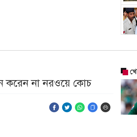
খে
নে করেন না নরওয়ে কোচ
পিএসএল
খেলবেন