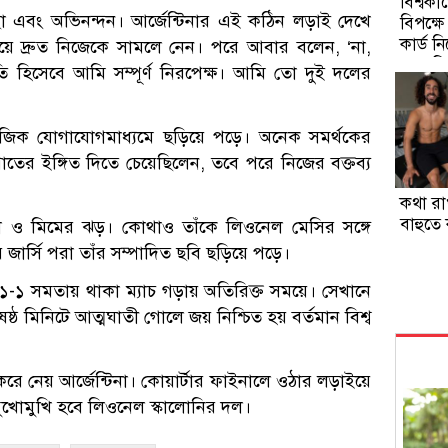
বিশ্বকা
্ছা এবং অভিনন্দন। আর্জেন্টিনার এই কঠিন লড়াই দেখে
বিপক্
কার্ড ন
য়ে দ্রুত নিজেকে সামলে নেন। পরে আবার বলেন, ‘না,
রেফারি
 হিসেবে আমি সম্পূর্ণ নিরপেক্ষ। আমি তো দুই দলের
ামাজিক যোগাযোগমাধ্যমে ছড়িয়ে পড়ে। অনেক সমর্থকের
্ষপাতের ইঙ্গিত দিতে চেয়েছিলেন, তবে পরে নিজের বক্তব্য
কথা রা
বাহুতে
 ও মিমের ঝড়। কোথাও তাঁকে লিওনেল মেসির সঙ্গে
জার্সি পরা তাঁর সম্পাদিত ছবি ছড়িয়ে পড়ে।
 ১-১ সমতায় থাকা ম্যাচ গড়ায় অতিরিক্ত সময়ে। সেখানে
্ঠ মিনিটে আত্মঘাতী গোলে জয় নিশ্চিত হয় বর্তমান বিশ্ব
ে নেয় আর্জেন্টিনা। কোয়ার্টার ফাইনালে ওঠার লড়াইয়ে
মুখোমুখি হবে লিওনেল স্কালোনির দল।