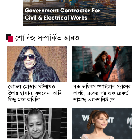
শোবিজ সম্পর্কিত আরও
বোতল ছোড়ার ঘটনায়ও
বক্স অফিসে স্পাইডার-ম্যানের
উদার হাসান, বললেন ‘আমি
দাপট, একের পর এক রেকর্ড
কিছু মনে করিনি’
ভাঙছে ‘ব্র্যান্ড নিউ ডে’