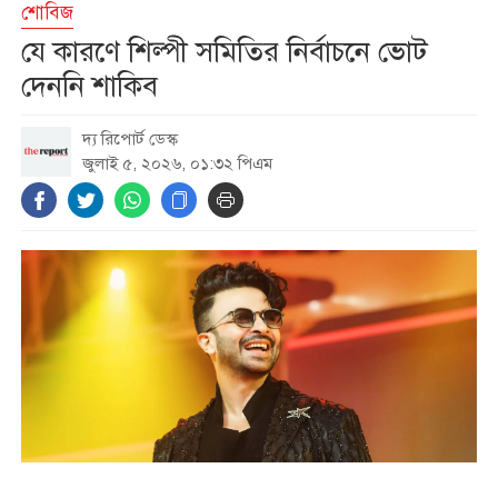
শোবিজ
এআই ডেটা সেন্টারের জন্য নিজস্ব
যে কারণে শিল্পী সমিতির নির্বাচনে ভোট
গ্যাসভিত্তিক বিদ্যুৎকেন্দ্র বানাচ্ছে
দেননি শাকিব
অ্যামাজন
দ্য রিপোর্ট ডেস্ক
ইয়েমেনে হুথি বিদ্রোহীদের হামলায়
জুলাই ৫, ২০২৬, ০১:৩২ পিএম
নিহত ১০
মুক্তিযুদ্ধ কোনো রাজনৈতিক দলের
যুদ্ধ ছিল না : ভারপ্রাপ্ত রাষ্ট্রপতি
চিকিৎসক সমাবেশের উদ্বোধন
করলেন প্রধানমন্ত্রী