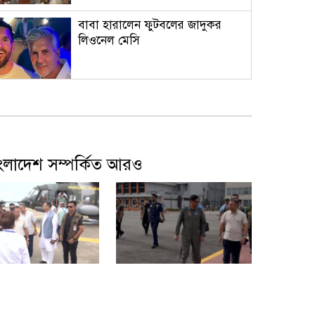
বাবা হারালেন ফুটবলের জাদুকর
লিওনেল মেসি
হাসিনাকে দিয়ে বাংলাদেশবিরোধী
বক্তব্যের সুযোগ দিয়ে বন্ধুত্ব চায়
ভারত: স্বরাষ্ট্রমন্ত্রী
ংলাদেশ সম্পর্কিত আরও
সিন্ডিকেট ও মজুতদারির বিরুদ্ধে
বিশেষ ক্ষমতা আইন প্রয়োগ হবে:
আইনমন্ত্রী
এআই ডেটা সেন্টারের জন্য নিজস্ব
গ্যাসভিত্তিক বিদ্যুৎকেন্দ্র বানাচ্ছে
লীর মাতারবাড়িতে
কক্সবাজারের মহেশখালীর
অ্যামাজন
 প্রধানমন্ত্রী
পথে প্রধানমন্ত্রী