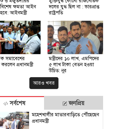
কেট ও মজুতদারির
মুক্তিযুদ্ধ কোনো রাজনৈতিক
ধে বিশেষ ক্ষমতা আইন
দলের যুদ্ধ ছিল না : ভারপ্রাপ্ত
হবে: আইনমন্ত্রী
রাষ্ট্রপতি
সক সমাবেশের
মন্ত্রীদের ১০ লাখ, এমপিদের
 করলেন প্রধানমন্ত্রী
৫ লাখ টাকা বেতন হওয়া
উচিত: নুর
আরও খবর
সর্বশেষ
জনপ্রিয়
মহেশখালীর মাতারবাড়িতে পৌঁছেছেন
প্রধানমন্ত্রী