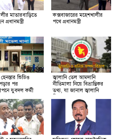
লীর মাতারবাড়িতে
কক্সবাজারের মহেশখালীর
 প্রধানমন্ত্রী
পথে প্রধানমন্ত্রী
হেনস্তার ভিডিও
জ্বালানি তেল আমদানি
 পড়ার পর
নীতিমালা নিয়ে বিভ্রান্তিকর
পনে যুবদল কর্মী
তথ্য, যা জানাল জ্বালানি
বিভাগ