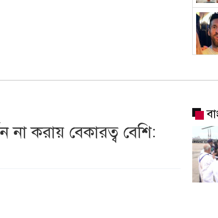
বা
জন না করায় বেকারত্ব বেশি:
মহেশখা
পৌঁছেছেন