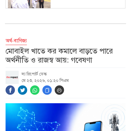
কক্সবাজারের মহেশখালীর পথে
প্রধানমন্ত্রী
অর্থ-বাণিজ্য
নারীকে হেনস্তার ভিডিও ছড়িয়ে পড়ার
মোবাইল খাতে কর কমালে বাড়তে পারে
পর আত্মগোপনে যুবদল কর্মী
অর্থনীতি ও রাজস্ব আয়: গবেষণা
দ্য রিপোর্ট ডেস্ক
যুক্তরাষ্ট্রে পোশাক রপ্তানিতে পিছিয়ে
মে ২৩, ২০২৬, ০১:২০ পিএম
বাংলাদেশ, সুযোগ নিচ্ছে প্রতিযোগীরা
জ্বালানি তেল আমদানি নীতিমালা নিয়ে
বিভ্রান্তিকর তথ্য, যা জানাল জ্বালানি
বিভাগ