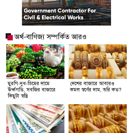
অর্থ-বাণিজ্য সম্পর্কিত আরও
মুরগি-দুধ-ডিমের দামে
দেশের বাজারে আবারও
ঊর্ধ্বগতি, সবজির বাজারে
কমল স্বর্ণের দাম, ভরি কত?
কিছুটা স্বস্তি