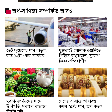
অর্থ-বাণিজ্য সম্পর্কিত আরও
জেট ফুয়েলের দাম বাড়ল,
যুক্তরাষ্ট্রে পোশাক রপ্তানিতে
রাত ১২টা থেকে কার্যকর
পিছিয়ে বাংলাদেশ, সুযোগ
নিচ্ছে প্রতিযোগীরা
মুরগি-দুধ-ডিমের দামে
দেশের বাজারে আবারও
ঊর্ধ্বগতি, সবজির বাজারে
কমল স্বর্ণের দাম, ভরি কত?
কিছুটা স্বস্তি