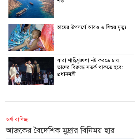
শর্ত
হামের উপসর্গে আরও ৬ শিশুর মৃত্যু
যারা শান্তিশৃঙ্খলা নষ্ট করতে চায়,
তাদের বিরুদ্ধে সতর্ক থাকতে হবে:
প্রধানমন্ত্রী
সালমান শাহ হত্যা মামলায় খল
অভিনেতা ডন গ্রেপ্তার
অর্থ-বাণিজ্য
বিরোধীদল হাসিনার ভাষায় কথা
আজকের বৈদেশিক মুদ্রার বিনিময় হার
বলছে: মির্জা ফখরুল