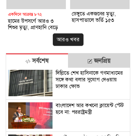
ডেঙ্গুতে একজনের মৃত্যু,
একদিনে আক্রান্ত ৮৭২
হাসপাতালে ভর্তি ১৫৩
হামের উপসর্গে আরও ৩
শিশুর মৃত্যু, প্রাণহানি বেড়ে
৮৪০
আরও খবর
সর্বশেষ
জনপ্রিয়
দিল্লিতে শেখ হাসিনাকে গণমাধ্যমের
সঙ্গে কথা বলার সুযোগ দেওয়ায়
ঢাকার ক্ষোভ
বাংলাদেশ আর কখনো ক্লায়েন্ট স্টেট
হবে না: পররাষ্ট্রমন্ত্রী