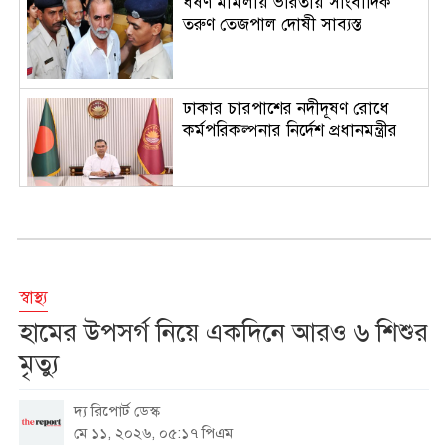
ধর্ষণ মামলায় ভারতীয় সাংবাদিক
তরুণ তেজপাল দোষী সাব্যস্ত
ঢাকার চারপাশের নদীদূষণ রোধে
কর্মপরিকল্পনার নির্দেশ প্রধানমন্ত্রীর
রাষ্ট্রপতি নির্বাচনের ভোটার তালিকা
ইসিতে পাঠিয়েছে সংসদ
স্বাস্থ্য
আজকের বৈদেশিক মুদ্রার বিনিময় হার
হামের উপসর্গ নিয়ে একদিনে আরও ৬ শিশুর
মৃত্যু
দ্য রিপোর্ট ডেস্ক
দর্শনার্থীদের জন্য খুলল ‘জুলাই
মে ১১, ২০২৬, ০৫:১৭ পিএম