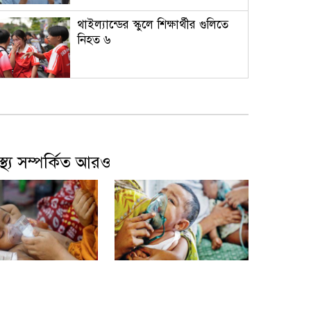
থাইল্যান্ডের স্কুলে শিক্ষার্থীর গুলিতে
নিহত ৬
বোতল ছোড়ার ঘটনায়ও উদার হাসান,
বললেন ‘আমি কিছু মনে করিনি’
বাস্থ্য সম্পর্কিত আরও
দেশের বাজারে আবারও কমল স্বর্ণের
দাম, ভরি কত?
বাংলাদেশের সঙ্গে ফারাক্কা চুক্তি
নবায়ন না করার আহ্বান ভারতীয়
উপসর্গে আরও ৩
হামের উপসর্গে আরও ৬
এমপির
ত্যু
শিশুর মৃত্যু