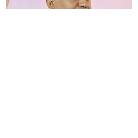
জুলাইয়ের অনুষ্ঠানে প্রামাণ্যচিত্র নিয়ে
বিতর্ক-হট্টগোল
সন্ত্রাসবিরোধী আইনের মামলায়
মেহেদী-শান্তাসহ ৬ জনকে কারাগারে
পাঠানোর নির্দেশ
ছবি: সংগৃহীত
রাজধানীর পল্লবীতে শিশু রামিসাকে ধর্ষণের পর নৃশংস হত্যার
হামের উপসর্গে আরও ৫ শিশুর মৃত্যু
ঘটনায় দ্রুত তদন্ত শেষ করে এক সপ্তাহের মধ্যে প্রতিবেদন জমা
দিতে নির্দেশ দিয়েছেন আইন, বিচার ও সংসদ বিষয়ক মন্ত্রী মো.
আসাদুজ্জামান।
বৃহস্পতিবার ঢাকা মেট্রোপলিটন পুলিশ (ডিএমপি) কমিশনার
দেশের বাজারে আজ স্বর্ণের ভরি কত?
মোসলেহ উদ্দিনকে এ নির্দেশনা দেওয়া হয়। আইন মন্ত্রণালয়ের
জনসংযোগ কর্মকর্তা ড. রেজাউল করিম বিষয়টি নিশ্চিত