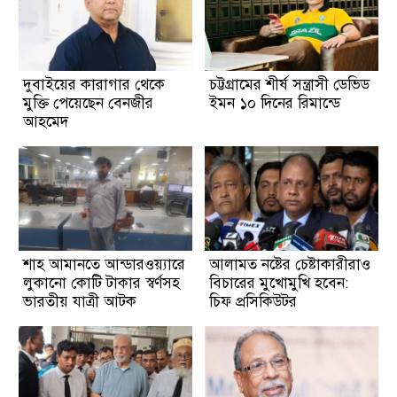
দুবাইয়ের কারাগার থেকে
চট্টগ্রামের শীর্ষ সন্ত্রাসী ডেভিড
মুক্তি পেয়েছেন বেনজীর
ইমন ১০ দিনের রিমান্ডে
আহমেদ
শাহ আমানতে আন্ডারওয়্যারে
আলামত নষ্টের চেষ্টাকারীরাও
লুকানো কোটি টাকার স্বর্ণসহ
বিচারের মুখোমুখি হবেন:
ভারতীয় যাত্রী আটক
চিফ প্রসিকিউটর