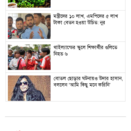
মন্ত্রীদের ১০ লাখ, এমপিদের ৫ লাখ
টাকা বেতন হওয়া উচিত: নুর
থাইল্যান্ডের স্কুলে শিক্ষার্থীর গুলিতে
নিহত ৬
বোতল ছোড়ার ঘটনায়ও উদার হাসান,
বললেন ‘আমি কিছু মনে করিনি’
দেশের বাজারে আবারও কমল স্বর্ণের
দাম, ভরি কত?