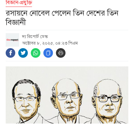
বিজ্ঞান-প্রযুক্তি
সিন্ডিকেট ও মজুতদারির বিরুদ্ধে
রসায়নে নোবেল পেলেন তিন দেশের তিন
বিশেষ ক্ষমতা আইন প্রয়োগ হবে:
বিজ্ঞানী
আইনমন্ত্রী
দ্য রিপোর্ট ডেস্ক
এআই ডেটা সেন্টারের জন্য নিজস্ব
অক্টোবর ৮, ২০২৫, ০৪:২৩ পিএম
গ্যাসভিত্তিক বিদ্যুৎকেন্দ্র বানাচ্ছে
অ্যামাজন
ইয়েমেনে হুথি বিদ্রোহীদের হামলায়
নিহত ১০
মুক্তিযুদ্ধ কোনো রাজনৈতিক দলের
যুদ্ধ ছিল না : ভারপ্রাপ্ত রাষ্ট্রপতি