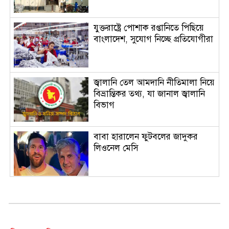
যুক্তরাষ্ট্রে পোশাক রপ্তানিতে পিছিয়ে
বাংলাদেশ, সুযোগ নিচ্ছে প্রতিযোগীরা
জ্বালানি তেল আমদানি নীতিমালা নিয়ে
বিভ্রান্তিকর তথ্য, যা জানাল জ্বালানি
বিভাগ
বাবা হারালেন ফুটবলের জাদুকর
লিওনেল মেসি
হাসিনাকে দিয়ে বাংলাদেশবিরোধী
বক্তব্যের সুযোগ দিয়ে বন্ধুত্ব চায়
ভারত: স্বরাষ্ট্রমন্ত্রী