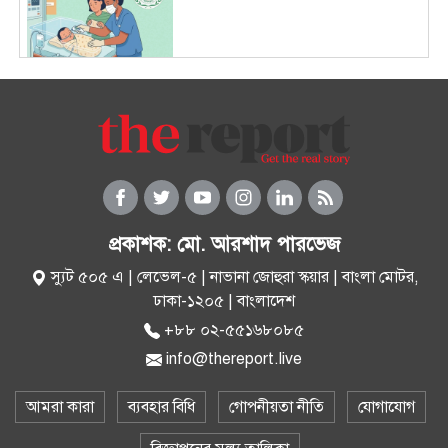
দেশের বাজারে আজ স্বর্ণের ভরি কত?
ওমানের সঙ্গে চুক্তি হলেও এখনই
খুলছে না হরমুজ প্রণালি: ইরান
প্রকাশক: মো. আরশাদ পারভেজ
স্যুট ৫০৫ এ | লেভেল-৫ | নাভানা জোহুরা স্কয়ার | বাংলা মোটর,
দেশে আসেন দেখা হবে রাজপথে, শেখ
ঢাকা-১২০৫ | বাংলাদেশ
হাসিনার উদ্দেশে ভারপ্রাপ্ত রাষ্ট্রপতি
+৮৮ ০২-৫৫১৬৮০৮৫
info@thereport.live
বক্স অফিসে স্পাইডার-ম্যানের দাপট,
আমরা কারা
ব্যবহার বিধি
গোপনীয়তা নীতি
যোগাযোগ
একের পর এক রেকর্ড ভাঙছে ‘ব্র্যান্ড