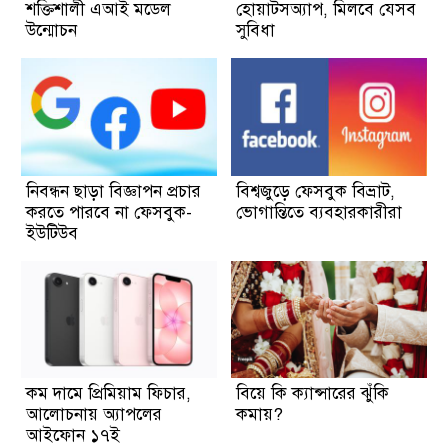
শক্তিশালী এআই মডেল
হোয়াটসঅ্যাপ, মিলবে যেসব
উন্মোচন
সুবিধা
নিবন্ধন ছাড়া বিজ্ঞাপন প্রচার
বিশ্বজুড়ে ফেসবুক বিভ্রাট,
করতে পারবে না ফেসবুক-
ভোগান্তিতে ব্যবহারকারীরা
ইউটিউব
কম দামে প্রিমিয়াম ফিচার,
বিয়ে কি ক্যান্সারের ঝুঁকি
আলোচনায় অ্যাপলের
কমায়?
আইফোন ১৭ই