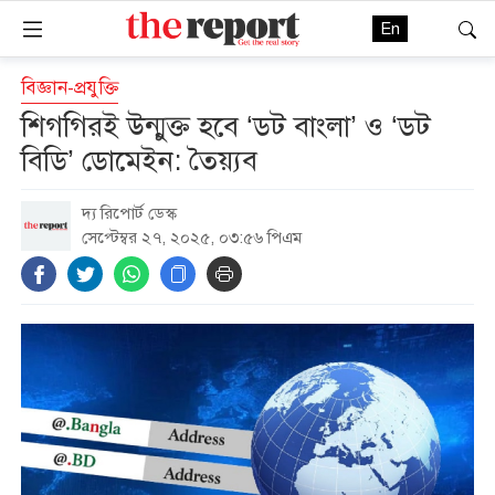
En
বিজ্ঞান-প্রযুক্তি
শিগগিরই উন্মুক্ত হবে ‘ডট বাংলা’ ও ‘ডট
বিডি’ ডোমেইন: তৈয়্যব
দ্য রিপোর্ট ডেস্ক
সেপ্টেম্বর ২৭, ২০২৫, ০৩:৫৬ পিএম