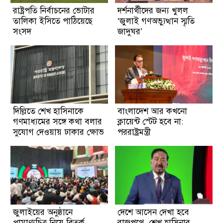
রাষ্ট্রপতি নির্বাচনের ভোটার
দর্শনার্থীদের জন্য খুলল
তালিকা ইসিতে পাঠিয়েছে
‘জুলাই গণঅভ্যুত্থান স্মৃতি
সংসদ
জাদুঘর’
দিল্লিতে শেখ হাসিনাকে
বাংলাদেশ আর কখনো
গণমাধ্যমের সঙ্গে কথা বলার
ক্লায়েন্ট স্টেট হবে না:
সুযোগ দেওয়ায় ঢাকার ক্ষোভ
পররাষ্ট্রমন্ত্রী
জুলাইয়ের অনুষ্ঠানে
দেশে আসেন দেখা হবে
প্রামাণ্যচিত্র নিয়ে বিতর্ক-
রাজপথে, শেখ হাসিনার