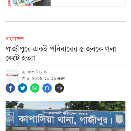
দর্শনার্থীদের জন্য খুলল ‘জুলাই
গণঅভ্যুত্থান স্মৃতি জাদুঘর’
বাংলাদেশ
ভারতের নীতিনির্ধারকদের
গাজীপুরে একই পরিবারের ৫ জনকে গলা
পরিকল্পনাতেই হাসিনার সংবাদ
কেটে হত্যা
সম্মেলন: রিজভী
দ্য রিপোর্ট ডেস্ক
স্বর্ণের দামে বড় লাফ, ভরিতে বাড়ল
মে ৯, ২০২৬, ১০:৩৬ এএম
কত?
দিল্লিতে শেখ হাসিনাকে গণমাধ্যমের
সঙ্গে কথা বলার সুযোগ দেওয়ায়
ঢাকার ক্ষোভ