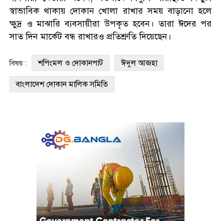
স্বাভাবিক থাকায় দোকান খোলা রাখার সময় বাড়ানো হলে
ক্ষুদ্র ও মাঝারি ব্যবসায়ীরা উপকৃত হবেন। তারা ঈদের পর
সাত দিন মার্কেট বন্ধ রাখারও প্রতিশ্রুতি দিয়েছেন।
শপিংমল ও দোকানপাট
ঈদুল আজহা
বিষয় :
বাংলাদেশ দোকান মালিক সমিতি