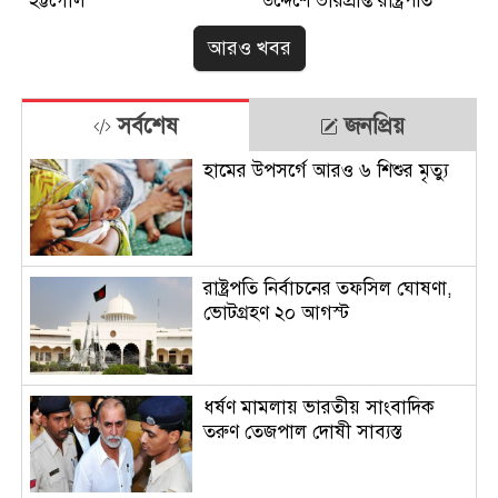
হট্টগোল
উদ্দেশে ভারপ্রাপ্ত রাষ্ট্রপতি
আরও খবর
সর্বশেষ
জনপ্রিয়
হামের উপসর্গে আরও ৬ শিশুর মৃত্যু
রাষ্ট্রপতি নির্বাচনের তফসিল ঘোষণা,
ভোটগ্রহণ ২০ আগস্ট
ধর্ষণ মামলায় ভারতীয় সাংবাদিক
তরুণ তেজপাল দোষী সাব্যস্ত