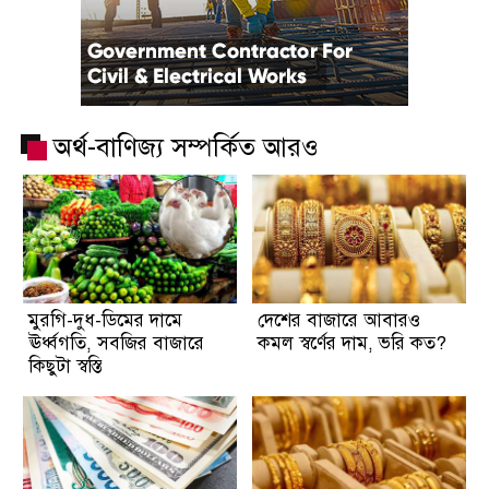
অর্থ-বাণিজ্য সম্পর্কিত আরও
মুরগি-দুধ-ডিমের দামে
দেশের বাজারে আবারও
ঊর্ধ্বগতি, সবজির বাজারে
কমল স্বর্ণের দাম, ভরি কত?
কিছুটা স্বস্তি