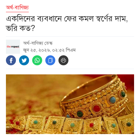
অর্থ-বাণিজ্য
দেশের বাজারে আবারও কমল স্বর্ণের
একদিনের ব্যবধানে ফের কমল স্বর্ণের দাম,
দাম, ভরি কত?
ভরি কত?
অর্থ-বাণিজ্য ডেস্ক
বাংলাদেশের সঙ্গে ফারাক্কা চুক্তি
জুন ২৫, ২০২৬, ০২:৫২ পিএম
নবায়ন না করার আহ্বান ভারতীয়
এমপির
ধর্ষণ মামলায় কনটেন্ট ক্রিয়েটর রিপন
মিয়া গ্রেফতার
ট্রেনের ৪ বগি লাইনচ্যুত, ঢাকা-
ময়মনসিংহ রেল যোগাযোগ বন্ধ