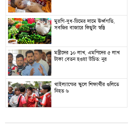
মুরগি-দুধ-ডিমের দামে ঊর্ধ্বগতি,
সবজির বাজারে কিছুটা স্বস্তি
মন্ত্রীদের ১০ লাখ, এমপিদের ৫ লাখ
টাকা বেতন হওয়া উচিত: নুর
থাইল্যান্ডের স্কুলে শিক্ষার্থীর গুলিতে
নিহত ৬
বোতল ছোড়ার ঘটনায়ও উদার হাসান,
বললেন ‘আমি কিছু মনে করিনি’