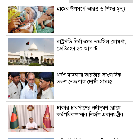
হামের উপসর্গে আরও ৬ শিশুর মৃত্যু
রাষ্ট্রপতি নির্বাচনের তফসিল ঘোষণা,
ভোটগ্রহণ ২০ আগস্ট
ধর্ষণ মামলায় ভারতীয় সাংবাদিক
তরুণ তেজপাল দোষী সাব্যস্ত
ঢাকার চারপাশের নদীদূষণ রোধে
কর্মপরিকল্পনার নির্দেশ প্রধানমন্ত্রীর