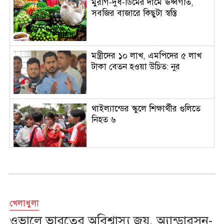
মুরগি-দুধ-ডিমের দামে ঊর্ধ্বগতি,
সবজির বাজারে কিছুটা স্বস্তি
মন্ত্রীদের ১০ লাখ, এমপিদের ৫ লাখ
টাকা বেতন হওয়া উচিত: নুর
থাইল্যান্ডের স্কুলে শিক্ষার্থীর গুলিতে
নিহত ৬
বোতল ছোড়ার ঘটনায়ও উদার হাসান,
বললেন ‘আমি কিছু মনে করিনি’
খেলাধুলা
দেশের বাজারে আবারও কমল স্বর্ণের
ওভালে ভারতের অবিশ্বাস্য জয়, অ্যান্ডারসন-