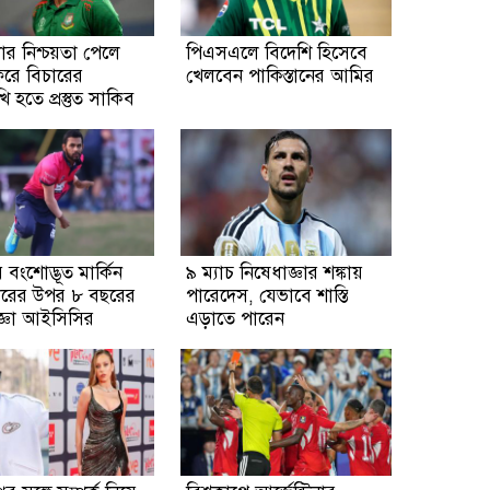
তার নিশ্চয়তা পেলে
পিএসএলে বিদেশি হিসেবে
িরে বিচারের
খেলবেন পাকিস্তানের আমির
ি হতে প্রস্তুত সাকিব
বংশোদ্ভূত মার্কিন
৯ ম্যাচ নিষেধাজ্ঞার শঙ্কায়
টারের উপর ৮ বছরের
পারেদেস, যেভাবে শাস্তি
জ্ঞা আইসিসির
এড়াতে পারেন