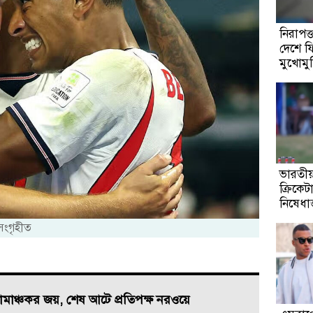
নিরাপত্
দেশে ফ
মুখোমুখ
ভারতীয় 
ক্রিকে
নিষেধা
 সংগৃহীত
াঞ্চকর জয়, শেষ আটে প্রতিপক্ষ নরওয়ে