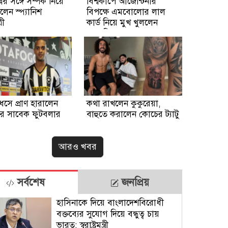
ের সঙ্গে সম্পর্ক নিয়ে
বিশ্বকাপে আর্জেন্টিনার
লেন স্প্যানিশ
বিপক্ষে এমবোলোর লাল
রী
কার্ড নিয়ে মুখ খুললেন
রেফারি
ধসে প্রাণ হারালেন
কথা রাখলেন কুকুরেয়া,
লের সাবেক ফুটবলার
বাহুতে করালেন কোচের ট্যাটু
আরও খবর
সর্বশেষ
জনপ্রিয়
হাসিনাকে দিয়ে বাংলাদেশবিরোধী
বক্তব্যের সুযোগ দিয়ে বন্ধুত্ব চায়
ভারত: স্বরাষ্ট্রমন্ত্রী