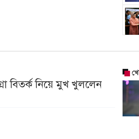
খে
রা বিতর্ক নিয়ে মুখ খুললেন
নিরাপত্
দেশে ফ
মুখোমুখ