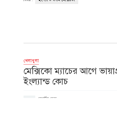
খেলাধুলা
মেক্সিকো ম্যাচের আগে ভায়াগ্
ইংল্যান্ড কোচ
স্পোর্টস ডেস্ক
জুলাই ৫, ২০২৬, ০৮:১১ পিএম