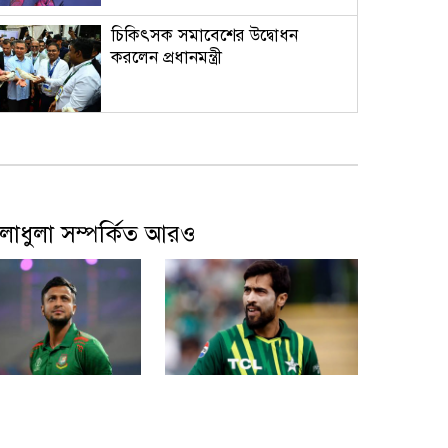
চিকিৎসক সমাবেশের উদ্বোধন
করলেন প্রধানমন্ত্রী
শেখ হাসিনার বক্তব্যের সঙ্গে ভারত
সরকারের কোনো সম্পর্ক নেই:
জয়সওয়াল
লাধুলা সম্পর্কিত আরও
নিরাপত্তার নিশ্চয়তা পেলে দেশে ফিরে
বিচারের মুখোমুখি হতে প্রস্তুত সাকিব
হামের উপসর্গে আরও ৩ শিশুর মৃত্যু
তার নিশ্চয়তা পেলে
পিএসএলে বিদেশি হিসেবে
িরে বিচারের
খেলবেন পাকিস্তানের আমির
ি হতে প্রস্তুত সাকিব