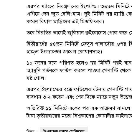
এরপর ম্যাচের নিয়ন্ত্রণ নেয় ইংল্যান্ড। ৩৬তম মিনি
এগিয়ে দেন জুড বেলিংহাম। দুই মিনিট পর হ্যারি কেন
করেন রিয়াল মাদ্রিদের এই মিডফিল্ডার।
তবে বিরতির আগেই জুলিয়ান কুইনোনেস গোল করে মেক
দ্বিতীয়ার্ধের ৫৪তম মিনিটে জেসুস গালার্দোর ওপর 
ছাড়েন ইংল্যান্ডের জারেল কোয়ানসাহ।
১০ জনের দলে পরিণত হলেও ছয় মিনিট পরই ব্যবধা
অ্যান্থনি গর্ডনকে ফাউল করলে পাওয়া পেনাল্টি থেক
ষষ্ঠ গোল।
এরপর ইংল্যান্ডের বক্সে ফাউলের ঘটনায় পেনাল্টি 
ব্যবধান ৩-২ করেন এবং শেষ দিকে ম্যাচে নতুন উত্ত
অতিরিক্ত ১১ মিনিটে একের পর এক আক্রমণ সামলে শেষ 
টানা তৃতীয়বারের মতো বিশ্বকাপের কোয়ার্টার ফাইন
ইংল্যান্ড বনাম মেক্সিকো
বিষয় :