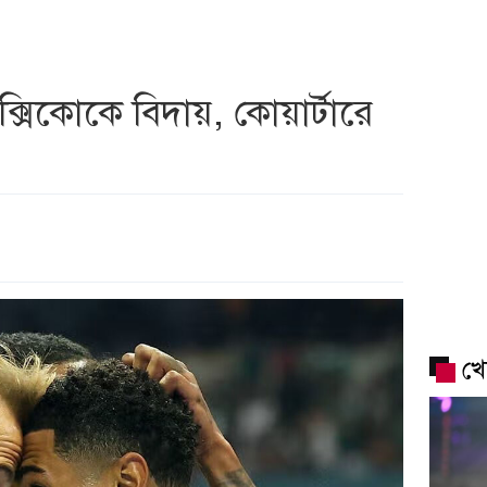
সিকোকে বিদায়, কোয়ার্টারে
খে