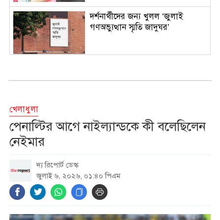
দর্শনার্থীদের জন্য খুলল ‘জুলাই
গণঅভ্যুত্থান স্মৃতি জাদুঘর’
ভারতের নীতিনির্ধারকদের
পরিকল্পনাতেই হাসিনার সংবাদ
সম্মেলন: রিজভী
খেলাধুলা
স্বর্ণের দামে বড় লাফ, ভরিতে বাড়ল
পেনাল্টির আগে নাইল্যান্ডকে কী বলেছিলেন
কত?
নেইমার
দ্য রিপোর্ট ডেস্ক
দিল্লিতে শেখ হাসিনাকে গণমাধ্যমের
জুলাই ৬, ২০২৬, ০১:৪০ পিএম
সঙ্গে কথা বলার সুযোগ দেওয়ায়
ঢাকার ক্ষোভ