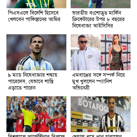
পিএসএলে বিদেশি হিসেবে
ভারতীয় বংশোদ্ভূত মার্কিন
খেলবেন পাকিস্তানের আমির
ক্রিকেটারের উপর ৮ বছরের
নিষেধাজ্ঞা আইসিসির
৯ ম্যাচ নিষেধাজ্ঞার শঙ্কায়
এমবাপ্পের সঙ্গে সম্পর্ক নিয়ে
পারেদেস, যেভাবে শাস্তি
মুখ খুললেন স্প্যানিশ
এড়াতে পারেন
অভিনেত্রী
বিশ্বকাপে আর্জেন্টিনার বিপক্ষে
দেয়াল ধসে প্রাণ হারালেন