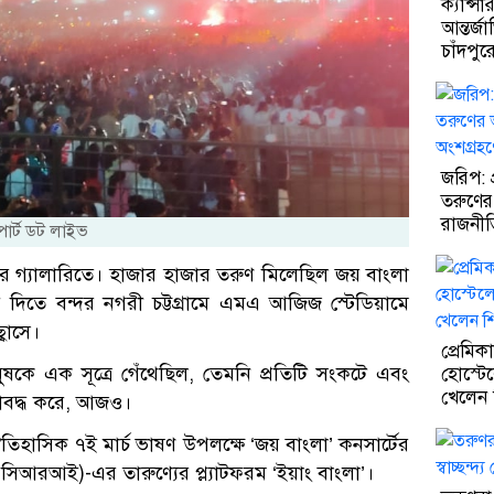
ক্যান্স
আন্তর্জ
চাঁদপু
জরিপ: 
তরুণের
রাজনীত
িপোর্ট ডট লাইভ
আগ্রহ 
়ামের গ্যালারিতে। হাজার হাজার তরুণ মিলেছিল জয় বাংলা
িয়ে দিতে বন্দর নগরী চট্টগ্রামে এমএ আজিজ স্টেডিয়ামে
বাসে।
প্রেমিক
নুষকে এক সূত্রে গেঁথেছিল, তেমনি প্রতিটি সংকটে এবং
হোস্টে
খেলেন শি
াবদ্ধ করে, আজও।
তিহাসিক ৭ই মার্চ ভাষণ উপলক্ষে ‘জয় বাংলা’ কনসার্টের
সিআরআই)-এর তারুণ্যের প্ল্যাটফরম ‘ইয়াং বাংলা’।