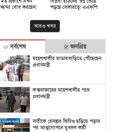
 মত প্রকাশে এখন
বিপ্লবী ছাত্রদের স্বপ্ন ভেঙে
বাচ্ছন্দ্য বোধ করছেন:
পড়ছে বেকারত্বে: এএফপি
আরও খবর
সর্বশেষ
জনপ্রিয়
মহেশখালীর মাতারবাড়িতে পৌঁছেছেন
প্রধানমন্ত্রী
কক্সবাজারের মহেশখালীর পথে
প্রধানমন্ত্রী
নারীকে হেনস্তার ভিডিও ছড়িয়ে পড়ার
পর আত্মগোপনে যুবদল কর্মী