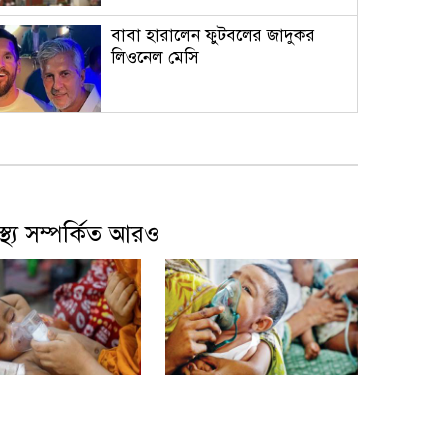
বাবা হারালেন ফুটবলের জাদুকর
লিওনেল মেসি
হাসিনাকে দিয়ে বাংলাদেশবিরোধী
বক্তব্যের সুযোগ দিয়ে বন্ধুত্ব চায়
ভারত: স্বরাষ্ট্রমন্ত্রী
বাস্থ্য সম্পর্কিত আরও
সিন্ডিকেট ও মজুতদারির বিরুদ্ধে
বিশেষ ক্ষমতা আইন প্রয়োগ হবে:
আইনমন্ত্রী
এআই ডেটা সেন্টারের জন্য নিজস্ব
গ্যাসভিত্তিক বিদ্যুৎকেন্দ্র বানাচ্ছে
উপসর্গে আরও ৩
হামের উপসর্গে আরও ৬
অ্যামাজন
ত্যু
শিশুর মৃত্যু