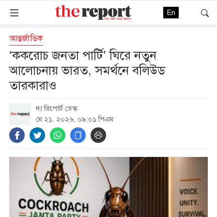
En
আন্তর্জাতিক
‘ককরোচ জনতা পার্টি’ ঘিরে নতুন
আলোচনায় ভারত, সমর্থনে বলিউড
তারকারাও
দ্য রিপোর্ট ডেস্ক
মে ২১, ২০২৬, ০৯:০১ পিএম