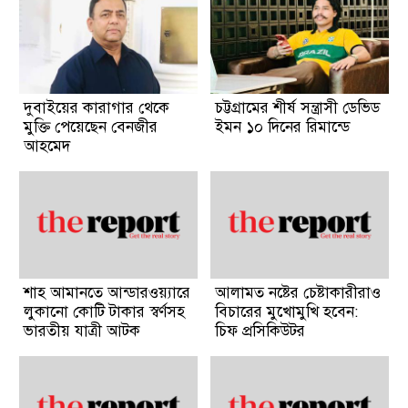
দুবাইয়ের কারাগার থেকে
চট্টগ্রামের শীর্ষ সন্ত্রাসী ডেভিড
মুক্তি পেয়েছেন বেনজীর
ইমন ১০ দিনের রিমান্ডে
আহমেদ
শাহ আমানতে আন্ডারওয়্যারে
আলামত নষ্টের চেষ্টাকারীরাও
লুকানো কোটি টাকার স্বর্ণসহ
বিচারের মুখোমুখি হবেন:
ভারতীয় যাত্রী আটক
চিফ প্রসিকিউটর