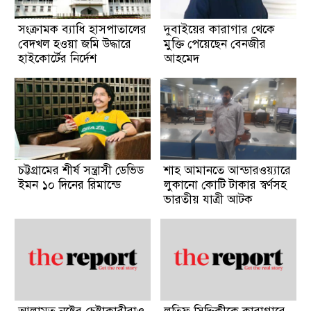
সংক্রামক ব্যাধি হাসপাতালের
দুবাইয়ের কারাগার থেকে
বেদখল হওয়া জমি উদ্ধারে
মুক্তি পেয়েছেন বেনজীর
হাইকোর্টের নির্দেশ
আহমেদ
চট্টগ্রামের শীর্ষ সন্ত্রাসী ডেভিড
শাহ আমানতে আন্ডারওয়্যারে
ইমন ১০ দিনের রিমান্ডে
লুকানো কোটি টাকার স্বর্ণসহ
ভারতীয় যাত্রী আটক