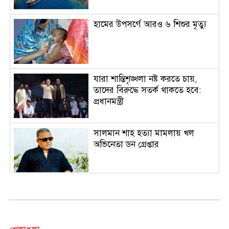
হামের উপসর্গে আরও ৬ শিশুর মৃত্যু
যারা শান্তিশৃঙ্খলা নষ্ট করতে চায়,
তাদের বিরুদ্ধে সতর্ক থাকতে হবে:
প্রধানমন্ত্রী
সালমান শাহ হত্যা মামলায় খল
অভিনেতা ডন গ্রেপ্তার
বিরোধীদল হাসিনার ভাষায় কথা
বলছে: মির্জা ফখরুল