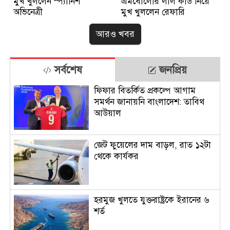
মুখ খুললেন স্প্যানিশ
এমবোলোর লাল কার্ড নিয়ে
অভিনেত্রী
মুখ খুললেন রেফারি
আরও খবর
সর্বশেষ
জনপ্রিয়
ফিফার বিতর্কিত প্রকল্পে আগাম
সমর্থন জানায়নি বাংলাদেশ: তাবিথ
আউয়াল
জেট ফুয়েলের দাম বাড়ল, রাত ১২টা
থেকে কার্যকর
হরমুজ খুলতে যুক্তরাষ্ট্রকে ইরানের ৬
শর্ত