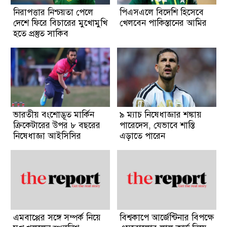
নিরাপত্তার নিশ্চয়তা পেলে
পিএসএলে বিদেশি হিসেবে
দেশে ফিরে বিচারের মুখোমুখি
খেলবেন পাকিস্তানের আমির
হতে প্রস্তুত সাকিব
ভারতীয় বংশোদ্ভূত মার্কিন
৯ ম্যাচ নিষেধাজ্ঞার শঙ্কায়
ক্রিকেটারের উপর ৮ বছরের
পারেদেস, যেভাবে শাস্তি
নিষেধাজ্ঞা আইসিসির
এড়াতে পারেন
এমবাপ্পের সঙ্গে সম্পর্ক নিয়ে
বিশ্বকাপে আর্জেন্টিনার বিপক্ষে