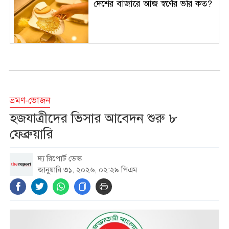
দেশের বাজারে আজ স্বর্ণের ভরি কত?
ওমানের সঙ্গে চুক্তি হলেও এখনই
খুলছে না হরমুজ প্রণালি: ইরান
ভ্রমণ-ভোজন
দেশে আসেন দেখা হবে রাজপথে, শেখ
হজযাত্রীদের ভিসার আবেদন শুরু ৮
হাসিনার উদ্দেশে ভারপ্রাপ্ত রাষ্ট্রপতি
ফেব্রুয়ারি
দ্য রিপোর্ট ডেস্ক
বক্স অফিসে স্পাইডার-ম্যানের দাপট,
জানুয়ারি ৩১, ২০২৬, ০২:২৯ পিএম
একের পর এক রেকর্ড ভাঙছে ‘ব্র্যান্ড
নিউ ডে’
আজ সন্ধ্যা থেকে বাড়ছে ২৫০ মিলিয়ন