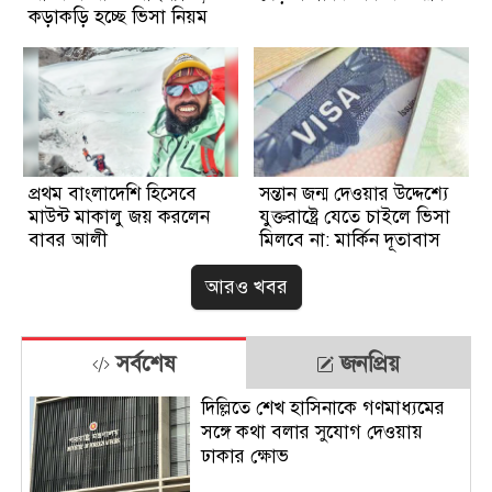
কড়াকড়ি হচ্ছে ভিসা নিয়ম
প্রথম বাংলাদেশি হিসেবে
সন্তান জন্ম দেওয়ার উদ্দেশ্যে
মাউন্ট মাকালু জয় করলেন
যুক্তরাষ্ট্রে যেতে চাইলে ভিসা
বাবর আলী
মিলবে না: মার্কিন দূতাবাস
আরও খবর
সর্বশেষ
জনপ্রিয়
দিল্লিতে শেখ হাসিনাকে গণমাধ্যমের
সঙ্গে কথা বলার সুযোগ দেওয়ায়
ঢাকার ক্ষোভ