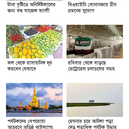
টানা বৃষ্টিতে অনির্দিষ্টকালের
বিওয়াইডি বোনানজায় চীন
জন্য বন্ধ সাজেক ভ্যালী
ভ্রমণের সুযোগ
ফল থেকে রাসায়নিক দূর
রবিবার থেকে বাড়ছে
করবেন যেভাবে
মেট্রোরেল চলাচলের সময়
পর্যটকদের বেপরোয়া
মেঘনার চরে আটকা পড়া
আচরণে অতিষ্ঠ থাইল্যান্ড,
দেড় শতাধিক পর্যটক উদ্ধার