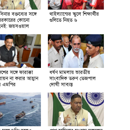
িনার বক্তব্যের সঙ্গে
থাইল্যান্ডের স্কুলে শিক্ষার্থীর
সরকারের কোনো
গুলিতে নিহত ৬
ক নেই: জয়সওয়াল
শের সঙ্গে ফারাক্কা
ধর্ষণ মামলায় ভারতীয়
নবায়ন না করার আহ্বান
সাংবাদিক তরুণ তেজপাল
য় এমপির
দোষী সাব্যস্ত