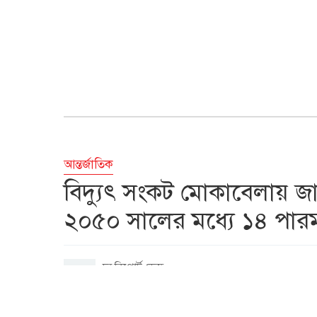
আন্তর্জাতিক
বিদ্যুৎ সংকট মোকাবেলায় জ
২০৫০ সালের মধ্যে ১৪ পারমাণব
দ্য রিপোর্ট ডেস্ক
জুন ৫, ২০২৬, ১২:৫১ পিএম