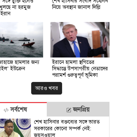
সঙ্গে চুক্তি হলেও
শেখ হাসিনার সংবাদ সম্মেলন
ুলছে না হরমুজ
নিয়ে অবস্থান জানাল দিল্লি
: ইরান
জাহাজে হামলার জন্য
ইরানে হামলা স্থগিতের
চাইল’ ইউক্রেন
সিদ্ধান্তে উপসাগরীয় নেতাদের
পরামর্শ গুরুত্বপূর্ণ ভূমিকা
রেখেছে: ট্রাম্প
আরও খবর
সর্বশেষ
জনপ্রিয়
শেখ হাসিনার বক্তব্যের সঙ্গে ভারত
সরকারের কোনো সম্পর্ক নেই:
জয়সওয়াল