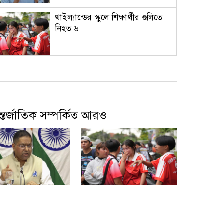
থাইল্যান্ডের স্কুলে শিক্ষার্থীর গুলিতে
নিহত ৬
বোতল ছোড়ার ঘটনায়ও উদার হাসান,
বললেন ‘আমি কিছু মনে করিনি’
্তর্জাতিক সম্পর্কিত আরও
দেশের বাজারে আবারও কমল স্বর্ণের
দাম, ভরি কত?
বাংলাদেশের সঙ্গে ফারাক্কা চুক্তি
নবায়ন না করার আহ্বান ভারতীয়
িনার বক্তব্যের সঙ্গে
থাইল্যান্ডের স্কুলে শিক্ষার্থীর
এমপির
সরকারের কোনো
গুলিতে নিহত ৬
ক নেই: জয়সওয়াল