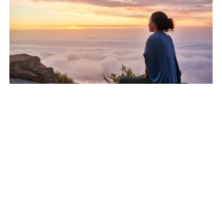
ধর্ষণ মামলায় কনটেন্ট ক্রিয়েটর রিপন
মিয়া গ্রেফতার
ট্রেনের ৪ বগি লাইনচ্যুত, ঢাকা-
ময়মনসিংহ রেল যোগাযোগ বন্ধ
সিলেটে দুই বাসের মুখোমুখি সংঘর্ষে
নিহত বেড়ে ৯
ছবি: সংগৃহীত
আধুনিক জীবনের চাপ, ব্যর্থতা এবং অনিশ্চয়তার মধ্যে টিকে
থাকার জন্য মানসিক শক্তি এক অপরিহার্য গুণ। এটি শুধু
হামের উপসর্গে আরও ৬ শিশুর মৃত্যু
একটি ধারণা নয়, বরং ধৈর্য, আবেগ নিয়ন্ত্রণ, মানসিক
স্থিতিশীলতা, অধ্যবসায় এবং আত্মবিশ্বাসের সমন্বয়, যা
মানুষকে জীবনের নানা চ্যালেঞ্জের মুখোমুখি দৃঢ়ভাবে থাকার
ক্ষমতা দেয়।
রাষ্ট্রপতি নির্বাচনের তফসিল ঘোষণা,