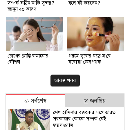
সম্পর্ক কঠিন নাকি সুন্দর?
হলে কী করবেন?
জানুন ২০ কারণ
চোখের ক্লান্তি কমানোর
গরমে ত্বকের যত্নে মধুর
কৌশল
ঘরোয়া ফেসপ্যাক
আরও খবর
সর্বশেষ
জনপ্রিয়
শেখ হাসিনার বক্তব্যের সঙ্গে ভারত
সরকারের কোনো সম্পর্ক নেই:
জয়সওয়াল