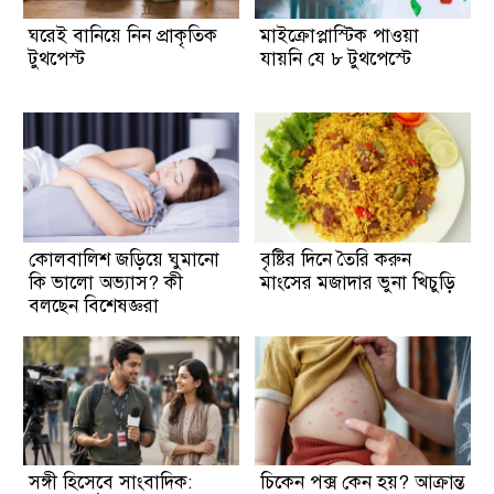
ঘরেই বানিয়ে নিন প্রাকৃতিক
মাইক্রোপ্লাস্টিক পাওয়া
টুথপেস্ট
যায়নি যে ৮ টুথপেস্টে
কোলবালিশ জড়িয়ে ঘুমানো
বৃষ্টির দিনে তৈরি করুন
কি ভালো অভ্যাস? কী
মাংসের মজাদার ভুনা খিচুড়ি
বলছেন বিশেষজ্ঞরা
সঙ্গী হিসেবে সাংবাদিক:
চিকেন পক্স কেন হয়? আক্রান্ত