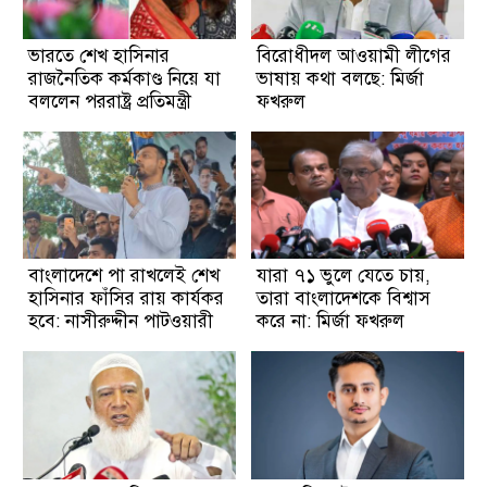
ভারতে শেখ হাসিনার
বিরোধীদল আওয়ামী লীগের
রাজনৈতিক কর্মকাণ্ড নিয়ে যা
ভাষায় কথা বলছে: মির্জা
বললেন পররাষ্ট্র প্রতিমন্ত্রী
ফখরুল
বাংলাদেশে পা রাখলেই শেখ
যারা ৭১ ভুলে যেতে চায়,
হাসিনার ফাঁসির রায় কার্যকর
তারা বাংলাদেশকে বিশ্বাস
হবে: নাসীরুদ্দীন পাটওয়ারী
করে না: মির্জা ফখরুল