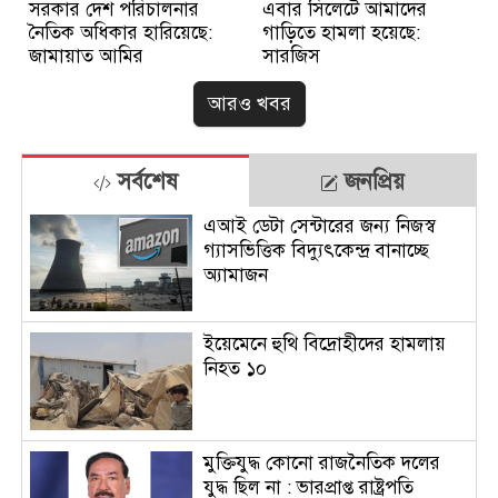
সরকার দেশ পরিচালনার
এবার সিলেটে আমাদের
নৈতিক অধিকার হারিয়েছে:
গাড়িতে হামলা হয়েছে:
জামায়াত আমির
সারজিস
আরও খবর
সর্বশেষ
জনপ্রিয়
এআই ডেটা সেন্টারের জন্য নিজস্ব
গ্যাসভিত্তিক বিদ্যুৎকেন্দ্র বানাচ্ছে
অ্যামাজন
ইয়েমেনে হুথি বিদ্রোহীদের হামলায়
নিহত ১০
মুক্তিযুদ্ধ কোনো রাজনৈতিক দলের
যুদ্ধ ছিল না : ভারপ্রাপ্ত রাষ্ট্রপতি