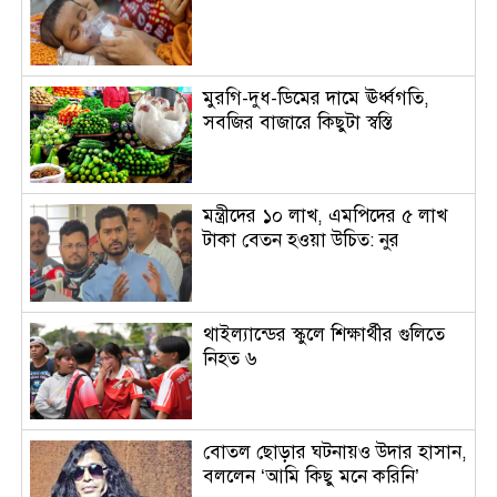
মুরগি-দুধ-ডিমের দামে ঊর্ধ্বগতি,
সবজির বাজারে কিছুটা স্বস্তি
মন্ত্রীদের ১০ লাখ, এমপিদের ৫ লাখ
টাকা বেতন হওয়া উচিত: নুর
থাইল্যান্ডের স্কুলে শিক্ষার্থীর গুলিতে
নিহত ৬
বোতল ছোড়ার ঘটনায়ও উদার হাসান,
বললেন ‘আমি কিছু মনে করিনি’