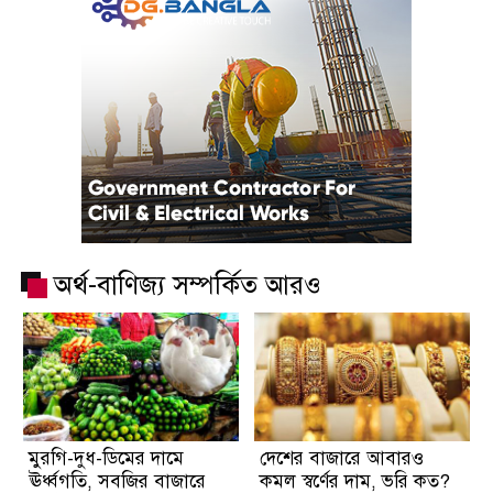
অর্থ-বাণিজ্য সম্পর্কিত আরও
মুরগি-দুধ-ডিমের দামে
দেশের বাজারে আবারও
ঊর্ধ্বগতি, সবজির বাজারে
কমল স্বর্ণের দাম, ভরি কত?