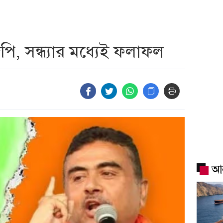
েপি, সন্ধ্যার মধ্যেই ফলাফল
আন