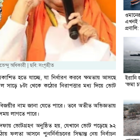
ওমানের 
এখনই খ
প্রণালি
ুভেন্দু অধিকারী | ছবি: সংগৃহীত
রকাশিত হতে যাচ্ছে, যা নির্ধারণ করবে ক্ষমতায় আসছে
ইরানি 
‘ক্ষমা 
াল সাড়ে ৮টা থেকে কঠোর নিরাপত্তার মধ্য দিয়ে ভোট
ব্য বিজয়ীর নাম জানা যেতে পারে। তবে অতীত অভিজ্ঞতায়
তও সময় লাগতে পারে।
দফায় ভোটগ্রহণ অনুষ্ঠিত হয়, যেখানে ভোট পড়েছে ৯২
তা আসনে পুনর্নির্বাচনের সিদ্ধান্ত নেয় নির্বাচন