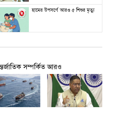
হামের উপসর্গে আরও ৫ শিশুর মৃত্যু
দেশের বাজারে আজ স্বর্ণের ভরি কত?
্তর্জাতিক সম্পর্কিত আরও
ওমানের সঙ্গে চুক্তি হলেও এখনই
খুলছে না হরমুজ প্রণালি: ইরান
দেশে আসেন দেখা হবে রাজপথে, শেখ
হাসিনার উদ্দেশে ভারপ্রাপ্ত রাষ্ট্রপতি
সঙ্গে চুক্তি হলেও
শেখ হাসিনার সংবাদ সম্মেলন
ুলছে না হরমুজ
নিয়ে অবস্থান জানাল দিল্লি
: ইরান