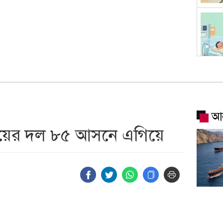
আন
জয়ের দল ৮৫ আসনে এগিয়ে
ওমানের 
এখনই খ
প্রণালি