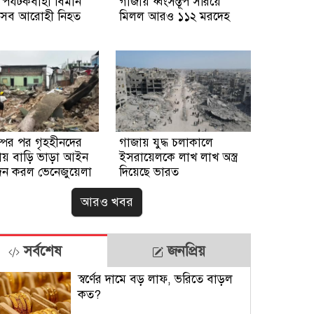
 পর্যটকবাহী বিমান
গাজায় ধ্বংসস্তূপ সরিয়ে
্ত, সব আরোহী নিহত
মিলল আরও ১১২ মরদেহ
্পের পর গৃহহীনদের
গাজায় যুদ্ধ চলাকালে
ায় বাড়ি ভাড়া আইন
ইসরায়েলকে লাখ লাখ অস্ত্র
দন করল ভেনেজুয়েলা
দিয়েছে ভারত
আরও খবর
সর্বশেষ
জনপ্রিয়
স্বর্ণের দামে বড় লাফ, ভরিতে বাড়ল
কত?